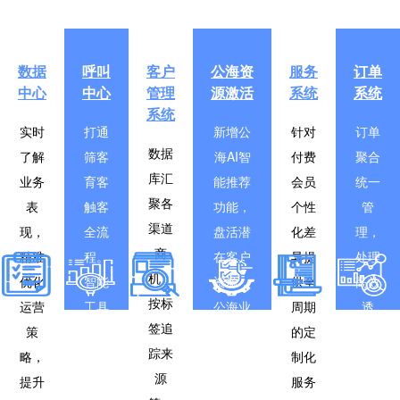
数据
呼叫
客户
公海资
服务
订单
中心
中心
管理
源激活
系统
系统
系统
实时
打通
新增公
针对
订单
数据
了解
筛客
海AI智
付费
聚合
库汇
业务
育客
能推荐
会员
统一
聚各
表
触客
功能，
个性
管
渠道
现，
全流
盘活潜
化差
理，
商
精准
程。
在客户
异提
处理
机，
优化
智能
资源，
供全
高效
按标
运营
工具
公海业
周期
透
签追
策
加速
绩环比
的定
明，
踪来
略，
客户
提升
制化
便于
源
提升
转
126.3%
服务
管理