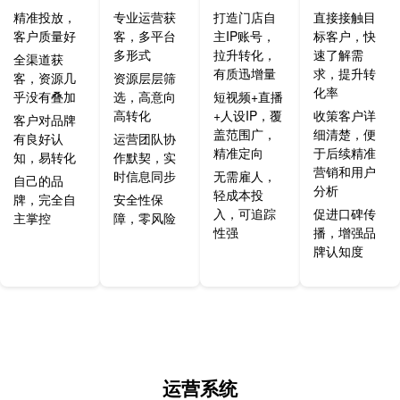
精准投放，
专业运营获
打造门店自
直接接触目
客户质量好
客，多平台
主IP账号，
标客户，快
多形式
拉升转化，
速了解需
全渠道获
有质迅增量
求，提升转
客，资源几
资源层层筛
化率
乎没有叠加
选，高意向
短视频+直播
高转化
+人设IP，覆
收策客户详
客户对品牌
盖范围广，
细清楚，便
有良好认
运营团队协
精准定向
于后续精准
知，易转化
作默契，实
营销和用户
时信息同步
无需雇人，
自己的品
分析
轻成本投
牌，完全自
安全性保
入，可追踪
促进口碑传
主掌控
障，零风险
性强
播，增强品
牌认知度
运营系统