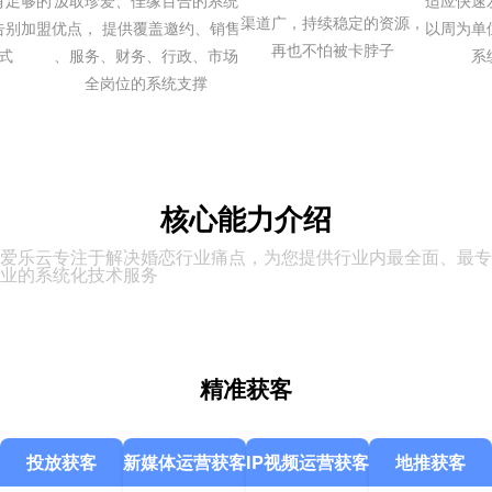
足够的

汲取珍爱、佳缘百合的系统

适应快速
渠道广，持续稳定的资源，

别加盟

优点， 提供覆盖邀约、销售

以周为单
再也不怕被卡脖子
式
、服务、财务、行政、市场

系
全岗位的系统支撑
核心能力介绍
爱乐云专注于解决婚恋行业痛点，为您提供行业内最全面、最专
业的系统化技术服务
精准获客
投放获客
新媒体运营获客
IP视频运营获客
地推获客