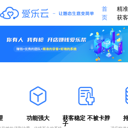
首
精
页
获
理
功能强大
获客稳定 不被卡脖
子