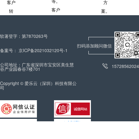
等。
客户
化。
方
盘
客户
转
接通
案。
点。
备有
化，
率远
专属
提高
超同
信
软著登字：第7870263号
中台
行
息，
扫码添加顾问微信
使用
30%
备案号：
京ICP备2021032120号-1
构建
效
客户
率，
公司地址：广东省深圳市宝安区美生慧
15728562024
谷产业园春谷7楼701
画
优化
像。
资源
Copyright © 爱乐云（深圳）科技有限公
司
配置